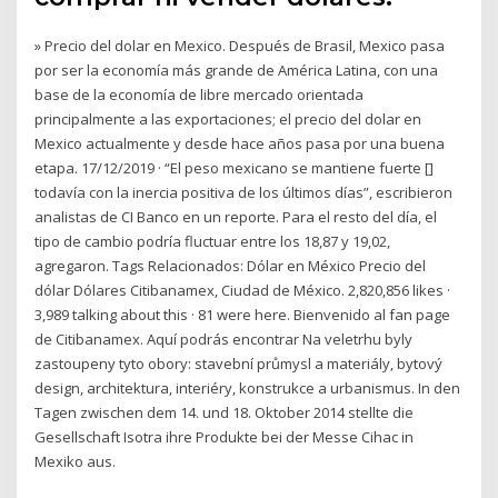
» Precio del dolar en Mexico. Después de Brasil, Mexico pasa
por ser la economía más grande de América Latina, con una
base de la economía de libre mercado orientada
principalmente a las exportaciones; el precio del dolar en
Mexico actualmente y desde hace años pasa por una buena
etapa. 17/12/2019 · “El peso mexicano se mantiene fuerte []
todavía con la inercia positiva de los últimos días”, escribieron
analistas de CI Banco en un reporte. Para el resto del día, el
tipo de cambio podría fluctuar entre los 18,87 y 19,02,
agregaron. Tags Relacionados: Dólar en México Precio del
dólar Dólares Citibanamex, Ciudad de México. 2,820,856 likes ·
3,989 talking about this · 81 were here. Bienvenido al fan page
de Citibanamex. Aquí podrás encontrar Na veletrhu byly
zastoupeny tyto obory: stavební průmysl a materiály, bytový
design, architektura, interiéry, konstrukce a urbanismus. In den
Tagen zwischen dem 14. und 18. Oktober 2014 stellte die
Gesellschaft Isotra ihre Produkte bei der Messe Cihac in
Mexiko aus.