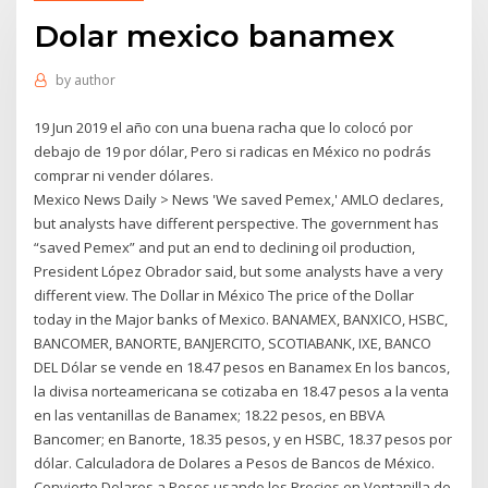
Dolar mexico banamex
by
author
19 Jun 2019 el año con una buena racha que lo colocó por
debajo de 19 por dólar, Pero si radicas en México no podrás
comprar ni vender dólares.
Mexico News Daily > News 'We saved Pemex,' AMLO declares,
but analysts have different perspective. The government has
“saved Pemex” and put an end to declining oil production,
President López Obrador said, but some analysts have a very
different view. The Dollar in México The price of the Dollar
today in the Major banks of Mexico. BANAMEX, BANXICO, HSBC,
BANCOMER, BANORTE, BANJERCITO, SCOTIABANK, IXE, BANCO
DEL Dólar se vende en 18.47 pesos en Banamex En los bancos,
la divisa norteamericana se cotizaba en 18.47 pesos a la venta
en las ventanillas de Banamex; 18.22 pesos, en BBVA
Bancomer; en Banorte, 18.35 pesos, y en HSBC, 18.37 pesos por
dólar. Calculadora de Dolares a Pesos de Bancos de México.
Convierte Dolares a Pesos usando los Precios en Ventanilla de