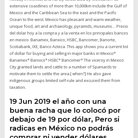
extensive coastlines of more than 10,000km include the Gulf of
Mexico and the Caribbean Sea to the east and the Pacific
Ocean to the west. Mexico has pleasant and warm weather,
unique food, art and archaeology, pyramids, museums… Precio
del dolar hoy a la compra y a la venta en los principales bancos
en mexico. Banamex, Banxico, HSBC, Bancomer, Banorte,
Scotiabank, IXE, Banco Azteca. This app shows you a current list
of dollar for buying and selling in major banks in Mexico*
Banamex* Banxico* HSBC* Bancomer* The viceroy in Mexico
City granted lands and cattle to a number of Spaniards to
motivate them to settle the area.[ when?] He also gave
indigenous groups limited self-rule and excused them from
taxation.
19 Jun 2019 el año con una
buena racha que lo colocó por
debajo de 19 por dólar, Pero si
radicas en México no podrás
comprar ni vender dólares.