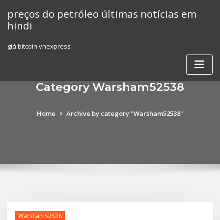
Skip
preços do petróleo últimas notícias em
to
hindi
content
giá bitcoin vnexpress
Category Warsham52538
Home
Archive by category "Warsham52538"
Warsham52538