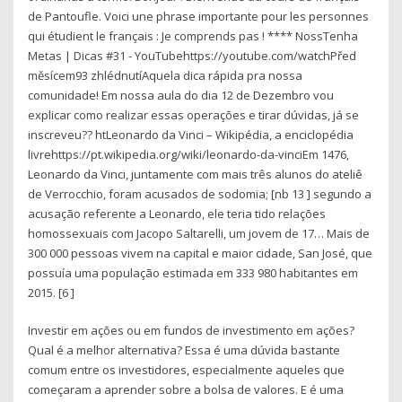
de Pantoufle. Voici une phrase importante pour les personnes
qui étudient le français : Je comprends pas ! **** NossTenha
Metas | Dicas #31 - YouTubehttps://youtube.com/watchPřed
měsícem93 zhlédnutíAquela dica rápida pra nossa
comunidade! Em nossa aula do dia 12 de Dezembro vou
explicar como realizar essas operações e tirar dúvidas, já se
inscreveu?? htLeonardo da Vinci – Wikipédia, a enciclopédia
livrehttps://pt.wikipedia.org/wiki/leonardo-da-vinciEm 1476,
Leonardo da Vinci, juntamente com mais três alunos do ateliê
de Verrocchio, foram acusados de sodomia; [nb 13 ] segundo a
acusação referente a Leonardo, ele teria tido relações
homossexuais com Jacopo Saltarelli, um jovem de 17… Mais de
300 000 pessoas vivem na capital e maior cidade, San José, que
possuía uma população estimada em 333 980 habitantes em
2015. [6 ]
Investir em ações ou em fundos de investimento em ações?
Qual é a melhor alternativa? Essa é uma dúvida bastante
comum entre os investidores, especialmente aqueles que
começaram a aprender sobre a bolsa de valores. E é uma