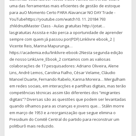
uma das ferramentas mais eficientes de gestão de estoque
para auO Momento Certo PARA Alavancar NO DAY Trade -
YouTubehttps://youtube.com/watch10. 11. 20184 793
zhlédnutíMaster Class - Aulas gratuítas http://jotat…
lasgratuitas Assista e não perca a oportunidade de aprender
sempre com quem já passou por(PDF) Linklivre ebook_2 |
Vicente Reis, Marina Mapurunga…
https://academia.edu/linklivre-ebook-2Nesta segunda edição
de nosso LinkLivre_Ebook_2 contamos com as valiosas
colaborações de 17 pesquisadores: Adriano Oliveira, Alene
Lins, André Lemos, Carolina Fialho, César Velame, Cláudio
Manoel Duarte, Fernando Rabelo, Karina Moreira… Mergulham
em redes sociais, em interacções e partilhas digitais, mas terão
competências técnicas assim tão diferentes dos “imigrantes
digitais”? Diversas são as questões que podem ser levantadas
quando olhamos para as crianças e jovens que… Stálin morre
em março de 1953 e a reorganização que segue elimina o
Presidium do Comitê Central do partido para reconstruir um
politburô mais reduzido.