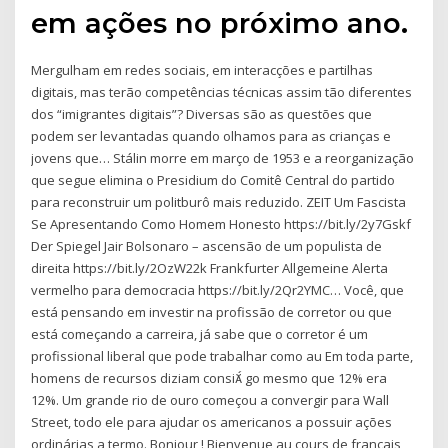
em ações no próximo ano.
Mergulham em redes sociais, em interacções e partilhas
digitais, mas terão competências técnicas assim tão diferentes
dos “imigrantes digitais”? Diversas são as questões que
podem ser levantadas quando olhamos para as crianças e
jovens que… Stálin morre em março de 1953 e a reorganização
que segue elimina o Presidium do Comitê Central do partido
para reconstruir um politburô mais reduzido. ZEIT Um Fascista
Se Apresentando Como Homem Honesto https://bit.ly/2y7Gskf
Der Spiegel Jair Bolsonaro – ascensão de um populista de
direita https://bit.ly/2OzW22k Frankfurter Allgemeine Alerta
vermelho para democracia https://bit.ly/2Qr2YMC… Você, que
está pensando em investir na profissão de corretor ou que
está começando a carreira, já sabe que o corretor é um
profissional liberal que pode trabalhar como au Em toda parte,
homens de recursos diziam consi go mesmo que 12% era
12%. Um grande rio de ouro começou a convergir para Wall
Street, todo ele para ajudar os americanos a possuir ações
ordinárias a termo. Bonjour ! Bienvenue au cours de français