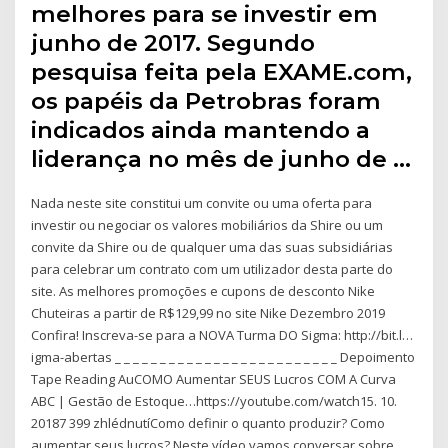
melhores para se investir em
junho de 2017. Segundo
pesquisa feita pela EXAME.com,
os papéis da Petrobras foram
indicados ainda mantendo a
liderança no mês de junho de …
Nada neste site constitui um convite ou uma oferta para
investir ou negociar os valores mobiliários da Shire ou um
convite da Shire ou de qualquer uma das suas subsidiárias
para celebrar um contrato com um utilizador desta parte do
site. As melhores promoções e cupons de desconto Nike
Chuteiras a partir de R$129,99 no site Nike Dezembro 2019
Confira! Inscreva-se para a NOVA Turma DO Sigma: http://bit.l…
igma-abertas _ _ _ _ _ _ _ _ _ _ _ _ _ _ _ _ _ _ _ _ _ _ _ _ _ Depoimento
Tape Reading AuCOMO Aumentar SEUS Lucros COM A Curva
ABC | Gestão de Estoque…https://youtube.com/watch15. 10.
20187 399 zhlédnutíComo definir o quanto produzir? Como
aumentar seus lucros? Neste vídeo vamos conversar sobre