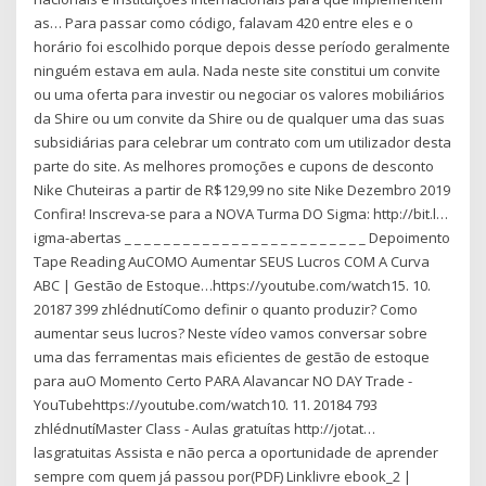
as… Para passar como código, falavam 420 entre eles e o
horário foi escolhido porque depois desse período geralmente
ninguém estava em aula. Nada neste site constitui um convite
ou uma oferta para investir ou negociar os valores mobiliários
da Shire ou um convite da Shire ou de qualquer uma das suas
subsidiárias para celebrar um contrato com um utilizador desta
parte do site. As melhores promoções e cupons de desconto
Nike Chuteiras a partir de R$129,99 no site Nike Dezembro 2019
Confira! Inscreva-se para a NOVA Turma DO Sigma: http://bit.l…
igma-abertas _ _ _ _ _ _ _ _ _ _ _ _ _ _ _ _ _ _ _ _ _ _ _ _ _ Depoimento
Tape Reading AuCOMO Aumentar SEUS Lucros COM A Curva
ABC | Gestão de Estoque…https://youtube.com/watch15. 10.
20187 399 zhlédnutíComo definir o quanto produzir? Como
aumentar seus lucros? Neste vídeo vamos conversar sobre
uma das ferramentas mais eficientes de gestão de estoque
para auO Momento Certo PARA Alavancar NO DAY Trade -
YouTubehttps://youtube.com/watch10. 11. 20184 793
zhlédnutíMaster Class - Aulas gratuítas http://jotat…
lasgratuitas Assista e não perca a oportunidade de aprender
sempre com quem já passou por(PDF) Linklivre ebook_2 |