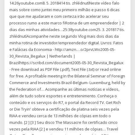
14:26youtube.com8. 5. 2018414 tis. zhlédnutíNeste vídeo falo
mais sobre como juntei meu primeiro milhão e passo 6 dicas
que que me ajudaram e com certeza irão acelerar seu
processo rumo a este marco fiRotina de um empreendedor | 2
dias das minhas atividades…25:38youtube.com25. 3. 201817 tis.
zhlédnutíAcompanhe neste segundo Vlog mais dois dias da
minha rotina de investidor/empreendedor digital. Livros: Fatos
e Falácias da Economia - http://amzn.…o/2prvLWo2005-05-
30_Revista_Begalux | Netherlands |
Brazilhttps://scribd.com/document2005-05-30_Revista_Begalux
- Free download as PDF File (.pdf), Text File (.txt) or read online
for free. A profitable meeting In the Bilateral Seminar of Foreign
Commerce and Investments Brazil-Belgium- Luxemburg, held by
the Federation of… Acompanhe as últimas notícias e vídeos,
além de tudo sobre esportes e entretenimento. Conheça o
conteúdo e os serviços do R7, o portal da Record TV. Get Rich
or Die Tryin' obteve a certificação de platina seis vezes pela
RIAA e vendeu cerca de 13 milhões de cópias em todo o
mundo. [2 ] [3 ] Seu disco The Massacre foi certificado cinco
vezes pela RIAA [2 ] e vendeu 11 milhões de cópias… Travel